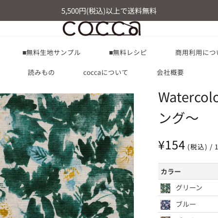
5,500円(税込)以上で送料無料
■無料生地サンプル
■無料レシピ
商用利用につ
読みもの
coccaについて
会社概要
Waterco
ング～
通
¥154
(税込) / 
常
価
カラー
格
グリーン
ブルー