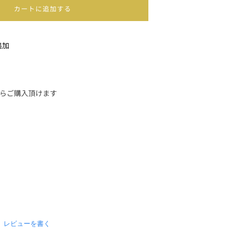
カートに追加する
追加
mからご購入頂けます
0
レビューを書く