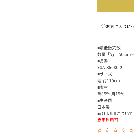
お気に入りに
■最低販売数
数量「5」=50c
■品番
YGA-86080-2
■サイズ
幅:約110cm
■素材
綿85％ 麻15%
■生産国
日本製
■商用利用について
商用利用可