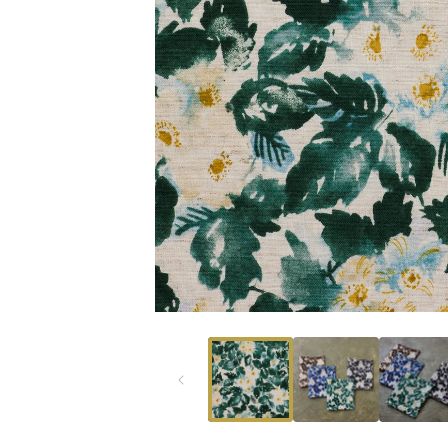
モ
ー
ダ
ル
で
メ