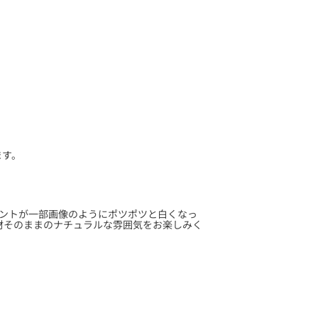
.
0
s
t
a
r
r
a
t
i
n
g
ます。
ントが一部画像のようにポツポツと白くなっ
材そのままのナチュラルな雰囲気をお楽しみく