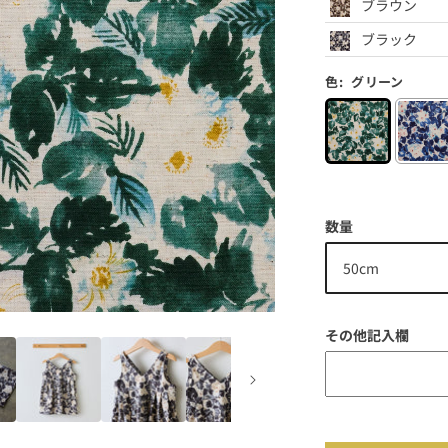
ブラウン
ブラック
色:
グリーン
数量
その他記入欄