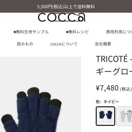
5,500円(税込)以上で送料無料
■無料生地サンプル
■無料レシピ
商用利用につ
読みもの
coccaについて
会社概要
TRICOTÉ
ギーグロ
通
¥7,480
(税込)
常
価
色:
ネイビー
格