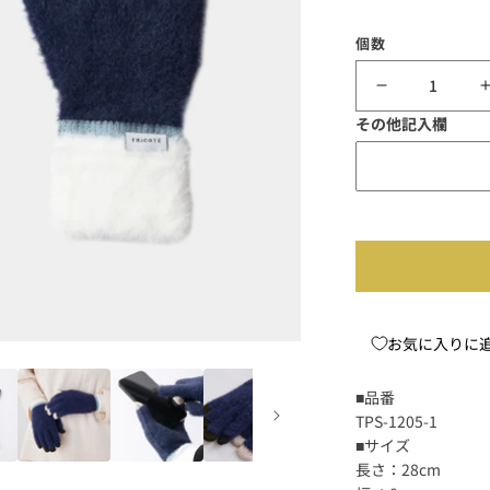
個数
TRICOTÉ
その他記入欄
-
SHAGGY
GLOVES-
シ
ャ
ギ
ー
グ
お気に入りに
ロ
■品番
ー
TPS-1205-1
ブ
■サイズ
の
長さ：28cm