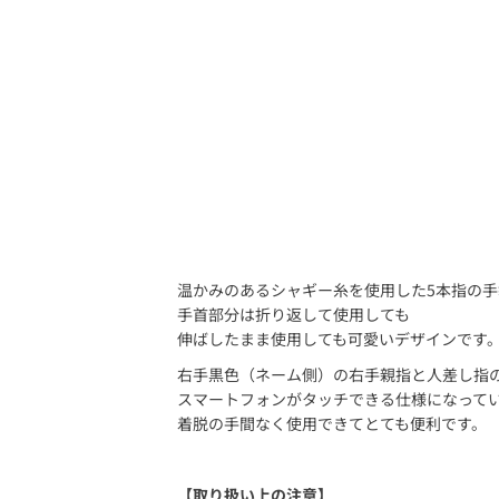
デ
ィ
ア
(1)
を
開
く
温かみのあるシャギー糸を使用した5本指の手
手首部分は折り返して使用しても
伸ばしたまま使用しても可愛いデザインです
右手黒色（ネーム側）の右手親指と人差し指の
スマートフォンがタッチできる仕様になって
着脱の手間なく使用できてとても便利です。
【取り扱い上の注意】