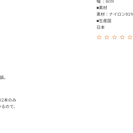
幅 ：8cm
数
■素材
量
素材：ナイロン91%
を
■生産国
減
日本
ら
す
袋。
。
2本のみ
いるので、