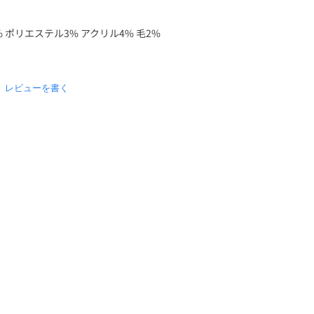
数
量
 ポリエステル3% アクリル4% 毛2%
を
増
や
0
レビューを書く
.
す
0
s
t
a
r
r
a
t
i
n
g