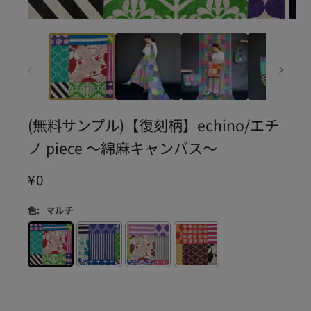
モ
モ
ー
ー
ダ
ダ
ル
ル
で
で
メ
メ
デ
デ
(無料サンプル)【復刻柄】echino/エチ
ィ
ィ
ノ piece ～綿麻キャンバス～
ア
ア
(1)
(2)
通
¥0
を
を
常
開
開
価
く
く
色:
マルチ
格