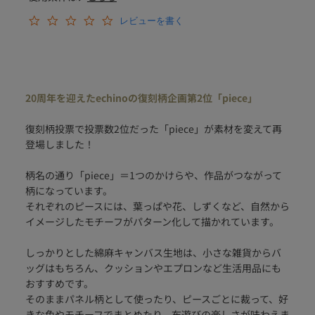
0
レビューを書く
.
0
s
t
a
r
20周年を迎えたechinoの復刻柄企画第2位「piece」
r
a
t
復刻柄投票で投票数2位だった「piece」が素材を変えて再
i
登場しました！
n
g
柄名の通り「piece」＝1つのかけらや、作品がつながって
柄になっています。
それぞれのピースには、葉っぱや花、しずくなど、自然から
イメージしたモチーフがパターン化して描かれています。
しっかりとした綿麻キャンバス生地は、小さな雑貨からバ
ッグはもちろん、クッションやエプロンなど生活用品にも
おすすめです。
そのままパネル柄として使ったり、ピースごとに裁って、好
きな色やモチーフでまとめたり、布遊びの楽しさが味わえま