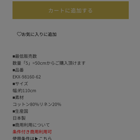
カートに追加する
お気に入りに追加
■最低販売数
数量「5」=50cmからご購入頂けます
■品番
EKX-98160-62
■サイズ
幅:約110cm
■素材
コットン80%リネン20%
■生産国
日本製
■商用利用について
条件付き商用利用可
使用条件は▶
こちら