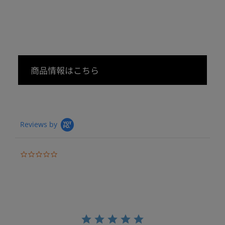
商品情報はこちら
Reviews by
0
.
0
s
t
a
r
r
a