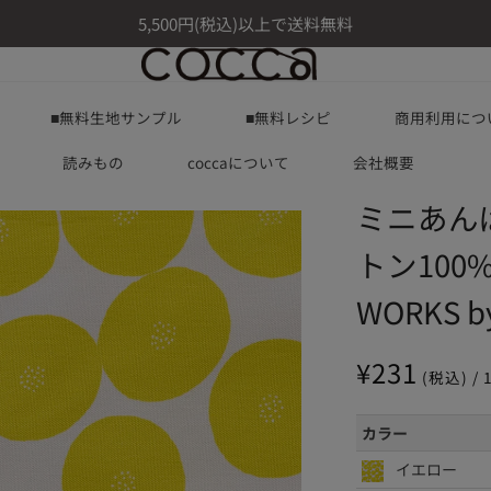
5,500円(税込)以上で送料無料
■無料生地サンプル
■無料レシピ
商用利用につ
読みもの
coccaについて
会社概要
ミニあん
トン100
WORKS by
通
¥231
(税込) / 
常
価
カラー
格
イエロー