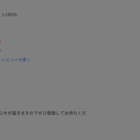
ン100％
可
ら
0
レビューを書く
.
0
s
t
a
r
r
a
t
i
らせが届きますのでぜひ登録してお待ちくだ
n
g