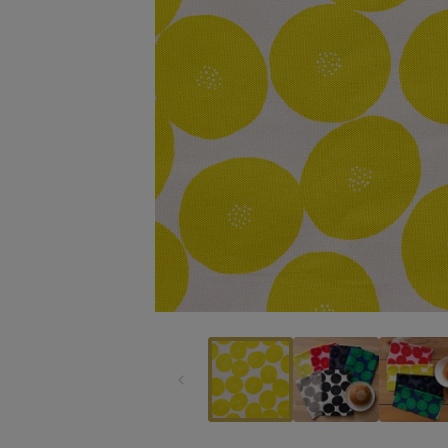
モ
ー
ダ
ル
で
メ