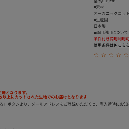
幅:約110cm
■素材
オーガニックコット
■生産国
日本製
■商用利用について
条件付き商用利用
使用条件は▶
こち
生地となります。
2枚以上にカットされた生地でのお届けとなります
する」ボタンより、メールアドレスをご登録いただくと、際入荷時にお知